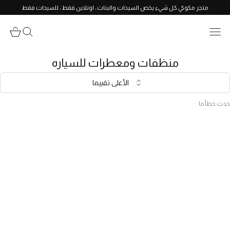
متجر مكوكي كل شيء يخص السيدات والبنات ، اونلاين فقط ، للسيدات فقط
منظفات ومعطرات للسياره
الأعلى تقييما
حدث خطأ ما