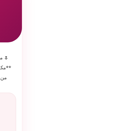
🌷 م
**مكو
من 