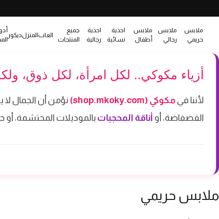
ملابس
ملابس
ملابس
احذية
احذية
جميع
أدو
العاب
المنزل
ديكور
حريمي
رجالي
أطفال
نسائية
رجالية
المنتجات
الم
أزياء مكوكي.. لكل امرأة، لكل ذوق، ولك
لأننا في
مكوكي (shop.mkoky.com)
نؤمن أن الجمال لا ي
الفضفاضة، أو
أناقة المحجبات
بالموديلات المحتشمة، أو ح
ملابس حريمي