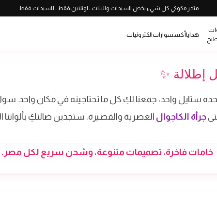
متجر مكوكي كل شيء يخص السيدات والبنات ، اونلاين فقط ، للسيدات فقط
ات
هدايا
أكسسوارات
الكترونيات
طبخ
ل إطلالة ✨
حده ستايل واحد، جمعنا لكِ كل ما تحتاجينه في مكان واحد. سوا
تى
جرأة الكاجوال
العصرية والقصيرة، ستجدين ضالتكِ بألواننا الم
خامات فاخرة، تصميمات متنوعة، وشحن سريع لكل مصر.