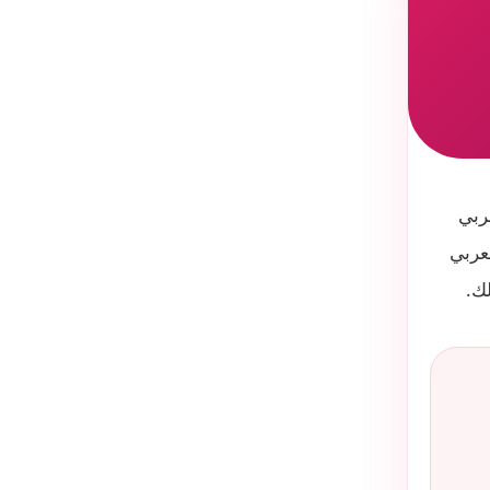
ربي
عربي
ك.