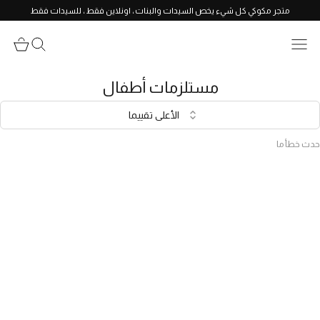
متجر مكوكي كل شيء يخص السيدات والبنات ، اونلاين فقط ، للسيدات فقط
مستلزمات أطفال
الأعلى تقييما
حدث خطأ ما