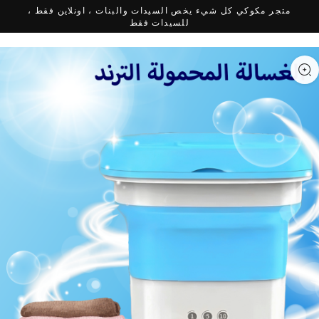
متجر مكوكي كل شيء يخص السيدات والبنات ، اونلاين فقط ،
للسيدات فقط