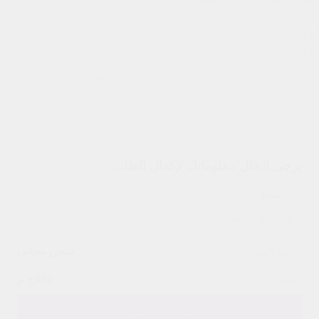
• محتويات العلبة:
- 1 × غسالة قابلة للطي.
- 1 × أسطوانة جافة.
احصلي على غسالة الملابس المحمولة التريند الآن واستمتعي بسهولة الاستخدام والحركة في 
منزلك!
يرجى ادخال معلوماتك لإكمال الطلب
عدد القطع
1
تكلفة الشحن
شحن مجاني
الاجمالي
950
ج.م
اضغط هنا للشراء