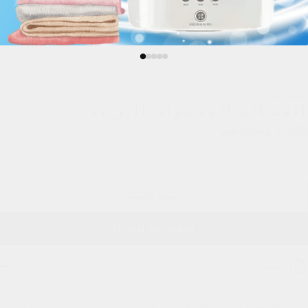
جميع المنتجات
الغسالة المحمولة التريند
950 ج.م
1200 ج.م
Save -20%
أضف للسلة
اضغط هنا للشراء
الوصف
• هل تبحثين عن غسالة تتناسب مع احتياجاتك وتسهل عليك حركتها في المنزل؟ لدينا الحل 
المثالي لك! غسالة الملابس المحمولة التريند، بسعر مميز وجودة عالية. احصلي عليها الآن! • 