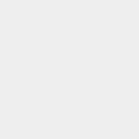
#بريميوم
• المميزات:
- حجم صغير يتيح لك حملها بسهولة في أي مكان.
- تصلح للاستخدام أثناء السفر ورحلات التخييم.
- سهلة التخزين بعد الاستخدام ولا تحتاج لمساحة كبيرة للتركيب.
- يمكنك تحريكها بسهولة وبدون مجهود.
- سهلة الاستخدام وتتمتع بواجهة بسيطة ومفهومة.
- توفر الماء والطاقة بالمقارنة مع الغسالات التقليدية بفضل استهلاكها القليل للماء والكهرباء 
أثناء العملية.
- تناسب جميع أنواع الملابس والأقمشة.
- تستخدم لغسل الملابس اليومية والمناشف والمفارش والأغطية الخفيفة.
- مصنوعة من مواد متينة وقوية لتدوم طويلا.
• المواصفات:
- الأبعاد: 205 × 205 × 260 مم.
- الارتفاع عند الطي: 110 ملم.
- المواد: ABS.
- اللون: عشوائي.
- الوزن: 2 كيلو.
- السعة: تقريبًا 1.5 لتر.
- الجهد الكهربي المقدر: 220 فولت.
- التردد المقدر: 50 هرتز.
- الطاقة المقدرة: 153 واط.
- طريقة الطي: اضغط لأسفل لطيها.