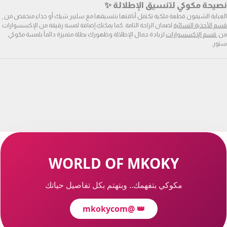
نصيحة مكوكي لتنسيق الإطلالة ✨
العباية الشيفون قطعة ملكية تكتمل أناقتها بتنسيقها مع سليبر شيك أو حذاء منخفض من 
قسم الأحذية النسائية
 لضمان الراحة التامة. كما يمكنكِ إضافة لمسة رقيقة من الإكسسوارات 
من 
 قسم الإكسسوارات
 لزيادة جمال الإطلالة وظهورك بطلة متميزة دائماً بلمسة مكوكي 
ستور.
WORLD OF MKOKY
مكوكي بتفهمك.. وبتهتم بكل تفاصيل حياتك
@mkokycom
👑