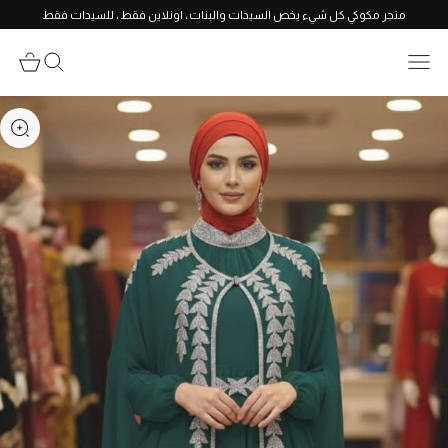
متجر مكوكي كل شيء يخص السيدات والبنات ، اونلاين فقط ، للسيدات فقط