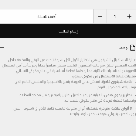
1
أضف للسلة
إتمام الطلب
الوصف
عباية الاستقبال الشيفون هي الاختيار الأول لكل سيدة تبحث عن الرقي والفخامة داخل 
البيت. التصميم الملكي مع خامة الشيفون الناعمة يعطي مظهراً جذاباً ومريحاً جداً في استقبال 
الضيوف والمناسبات العائلية، مما يجعلها قطعة أساسية في عالم مكوكي النسائي.
مميزات عباية الاستقبال من مكوكي ستور:
خامة شيفون فاخرة:
 قماش عالي الجودة يتميز بالانسيابية والملمس الناعم الذي 
يوفر راحة تامة طوال اليوم.
تطريز يدوي متقن:
 العباية مزينة بتفاصيل تطريز راقية تزيد من فخامة القطعة 
وتجعلها قطعة فريدة في متجر مكوكي للسيدات.
8 ألوان ملكية:
 متوفرة بتشكيلة ألوان متنوعة تناسب كافة الأذواق (اسود - ابيض - 
روز - اخضر - بترولي - موف - أحمر - اوف وايت).