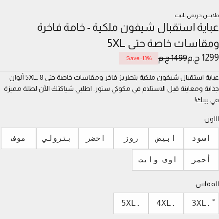
ملابس حريمي للبيت
عباية استقبال شيفون ملكية - خامة فاخرة
ومقاسات خاصة حتى 5XL
1299 ج.م
1499 ج.م
Save -13%
عباية استقبال شيفون ملكية بتطريز فاخر ومقاسات خاصة حتى 5XL. 8 ألوان
جذابة ومعاينة قبل الاستلام في مكوكي ستور. اطلبي شياكتك الآن لطلة مميزة
في بيتك!
اللون
Choose a siz
اسود
ابيض
روز
اخضر
بترولي
موف
أحمر
اوف وايت
المقاس
Choose a siz
.5XL
.4XL
ْ.3XL