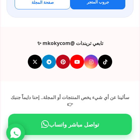
جروب المتجر
صفحة المجلة
تابعي تريندات @mkokycom ✨
سألينا عن أي شيء يخص المنتجات أو المجلة.. إحنا دايماً جنبك
👉
تواصل مباشر واتساب