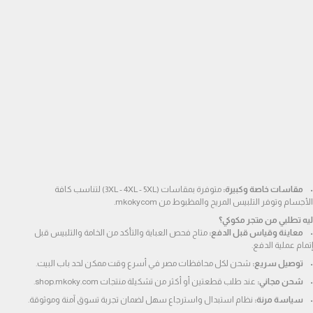
مقاسات خاصة وكبيرة:
 متوفرة بمقاسات (3XL - 4XL - 5XL) لتناسب كافة 
الأجسام وتوفر التلبيس المريح والمظبوط من mkokycom.
ليه تطلبي من متجر مكوكي؟
معاينة وقياس قبل الدفع:
 متاح فحص العباية والتأكد من الخامة والتلبيس قبل 
إتمام عملية الدفع.
توصيل سريع:
 شحن لكل محافظات مصر في أسرع وقت ممكن لحد باب البيت.
شحن مجاني:
 عند طلب قطعتين أو أكثر من تشكيلة منتجات shop.mkoky.com.
سياسة مرنة:
 نظام استبدال واسترجاع سهل لضمان تجربة تسوق آمنة وموثوقة.