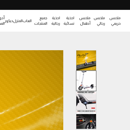
ملابس
ملابس
ملابس
احذية
احذية
جميع
أدو
العاب
المنزل
ديكور
حريمي
رجالي
أطفال
نسائية
رجالية
المنتجات
الم