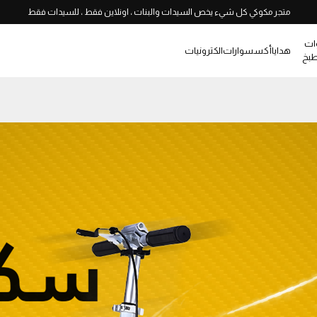
متجر مكوكي كل شيء يخص السيدات والبنات ، اونلاين فقط ، للسيدات فقط
ات
هدايا
أكسسوارات
الكترونيات
طبخ