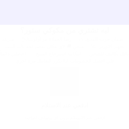
ليه تشتري من مكوكي ستور؟
✅ضمان جودة المنتج. 🥇 ✅ رضا العملاء هو أولويتنا.👌 ✅ سرعة
تجهيز الاوردر. 🚀 ✅ شحن 🚚 لاي مكان بمصر لحد باب البيت
بأقل تكاليف للشحن. ✅ امكانية استرجاع المنتج . ✅ احصلي دائماً
علي افضل الخصومات اذا تكرر التعامل مرة اخري.
ادفعي عند الاستلام
ادفعي عند الاستلام بدون اي مصايف اضافية