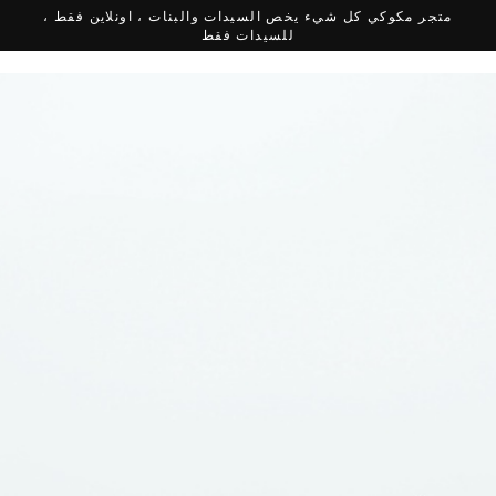
متجر مكوكي كل شيء يخص السيدات والبنات ، اونلاين فقط ،
للسيدات فقط