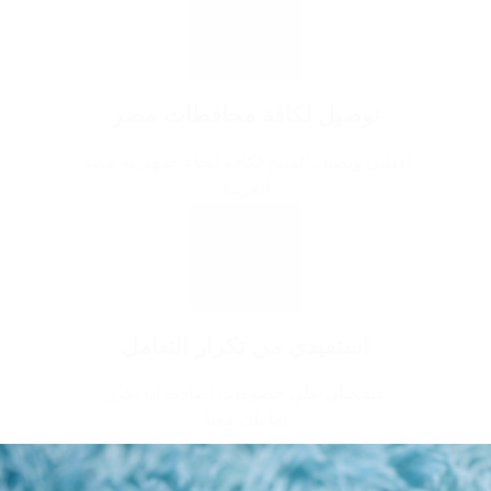
توصيل لكافة محافظات مصر
اطلبي ويصلك المنتج لكافة انحاء جمهورية مصر
العربية
استفيدي من تكرار التعامل
هتحصلي علي خصومات اضافية اذا تكرر
تعاملك معنا
البنطلون الجينز في ميلتون هو الأفضل