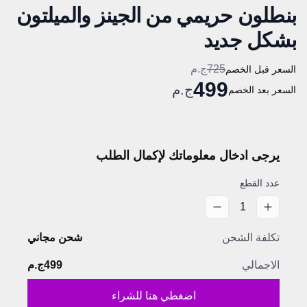
بنطلون حريمي من الجينز والميلتون
بشكل جديد
725
ج.م
السعر قبل الخصم
499
ج.م
السعر بعد الخصم
يرجى ادخال معلوماتك لإكمال الطلب
عدد القطع
1
تكلفة الشحن
شحن مجاني
الاجمالي
499
ج.م
اضغطي هنا للشراء