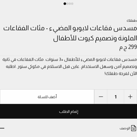
طفلتك
مسدس فقاعات لابوبو المضيء - مئات الفقاعات
الملونة وتصميم كيوت للأطفال
299 ج.م
مسدس فقاعات لابوبو المضيء للأطفال +3 سنوات. مئات الفقاعات في ثانية
وتصميم آمن وسهل الاستخدام. عاين قبل الاستلام في مكوكي ستور. اطلبه
الآن لفرحة طفلك!
1
أضف للسلة
إتمام الطلب
الوصف