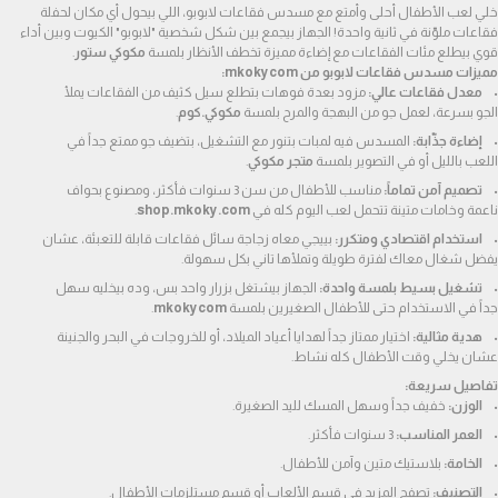
خلي لعب الأطفال أحلى وأمتع مع مسدس فقاعات لابوبو، اللي بيحول أي مكان لحفلة 
فقاعات ملوّنة في ثانية واحدة! الجهاز بيجمع بين شكل شخصية "لابوبو" الكيوت وبين أداء 
قوي بيطلع مئات الفقاعات مع إضاءة مميزة تخطف الأنظار بلمسة 
مكوكي ستور
.
مميزات مسدس فقاعات لابوبو من mkokycom:
معدل فقاعات عالي:
 مزود بعدة فوهات بتطلع سيل كثيف من الفقاعات يملأ 
الجو بسرعة، لعمل جو من البهجة والمرح بلمسة 
مكوكي.كوم
.
إضاءة جذّابة:
 المسدس فيه لمبات بتنور مع التشغيل، بتضيف جو ممتع جداً في 
اللعب بالليل أو في التصوير بلمسة 
متجر مكوكي
.
تصميم آمن تماماً:
 مناسب للأطفال من سن 3 سنوات فأكثر، ومصنوع بحواف 
ناعمة وخامات متينة تتحمل لعب اليوم كله في 
shop.mkoky.com
.
استخدام اقتصادي ومتكرر:
 بييجي معاه زجاجة سائل فقاعات قابلة للتعبئة، عشان 
يفضل شغال معاك لفترة طويلة وتملأها تاني بكل سهولة.
تشغيل بسيط بلمسة واحدة:
 الجهاز بيشتغل بزرار واحد بس، وده بيخليه سهل 
جداً في الاستخدام حتى للأطفال الصغيرين بلمسة 
mkokycom
.
هدية مثالية:
 اختيار ممتاز جداً لهدايا أعياد الميلاد، أو للخروجات في البحر والجنينة 
عشان يخلي وقت الأطفال كله نشاط.
تفاصيل سريعة:
الوزن:
 خفيف جداً وسهل المسك لليد الصغيرة.
العمر المناسب:
 3 سنوات فأكثر.
الخامة:
 بلاستيك متين وآمن للأطفال.
التصنيف:
 تصفح المزيد في 
قسم الألعاب
 أو 
قسم مستلزمات الأطفال
.