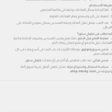
طريقة الاستخدام:
املأ الزجاجة بسائل الفقاعات وثبتها في مكانها المخصص.
اضغط على الزر واستمتع بمطر الفقاعات الملونة.
بعد اللعب، يفضل قفل الغطاء وحفظ المسدس بشكل عمودي للحفاظ على 
السائل.
ليه تطلب من مكوكي ستور؟
معاينة المنتج قبل الدفع:
 حقك تفتح وتجرب المسدس وتشوف الإضاءة وكمية 
الفقاعات قبل ما تدفع أي مليم لضمان رضاك التام.
شحن سريع وموثوق:
 بنوصلك الأوردر لحد باب البيت في أسرع وقت في كل 
محافظات مصر.
شحن مجاني:
 عند طلب قطعتين أو أكتر من أي منتجات 
مكوكي ستور
.
سياسة استبدال واسترجاع مرنة:
 عشان تضمن أفضل تجربة تسوق آمنة 
وموثوقة من 
shop.mkoky.com
.