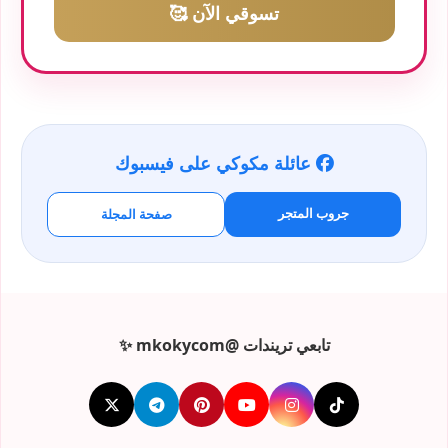
تسوقي الآن 🥰
عائلة مكوكي على فيسبوك
جروب المتجر
صفحة المجلة
تابعي تريندات @mkokycom ✨