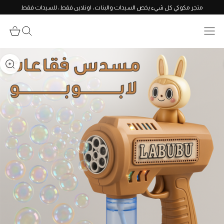
متجر مكوكي كل شيء يخص السيدات والبنات ، اونلاين فقط ، للسيدات فقط