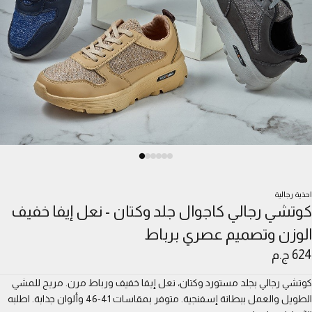
احذية رجالية
كوتشي رجالي كاجوال جلد وكتان - نعل إيفا خفيف
الوزن وتصميم عصري برباط
624 ج.م
كوتشي رجالي بجلد مستورد وكتان، نعل إيفا خفيف ورباط مرن. مريح للمشي
الطويل والعمل ببطانة إسفنجية. متوفر بمقاسات 41-46 وألوان جذابة. اطلبه