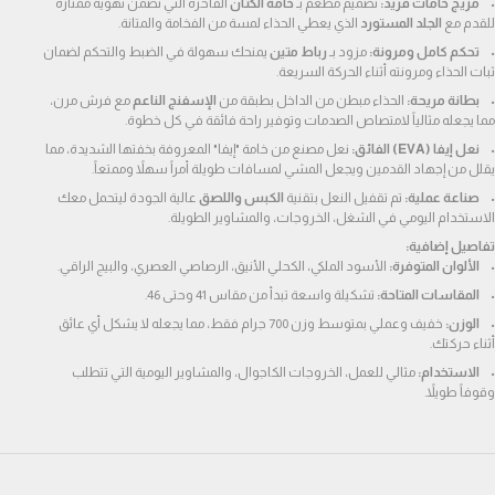
مزيج خامات فريد:
 تصميم مطعم بـ 
خامة الكتان
 الفاخرة التي تضمن تهوية ممتازة 
للقدم مع 
الجلد المستورد
 الذي يعطي الحذاء لمسة من الفخامة والمتانة.
تحكم كامل ومرونة:
 مزود بـ 
رباط متين
 يمنحك سهولة في الضبط والتحكم لضمان 
ثبات الحذاء ومرونته أثناء الحركة السريعة.
بطانة مريحة:
 الحذاء مبطن من الداخل بطبقة من 
الإسفنج الناعم
 مع فرش مرن، 
مما يجعله مثالياً لامتصاص الصدمات وتوفير راحة فائقة في كل خطوة.
نعل إيفا (EVA) الفائق:
 نعل مصنع من خامة "إيفا" المعروفة بخفتها الشديدة، مما 
يقلل من إجهاد القدمين ويجعل المشي لمسافات طويلة أمراً سهلاً وممتعاً.
صناعة عملية:
 تم تقفيل النعل بتقنية 
الكبس واللصق
 عالية الجودة ليتحمل معك 
الاستخدام اليومي في الشغل، الخروجات، والمشاوير الطويلة.
تفاصيل إضافية:
الألوان المتوفرة:
 الأسود الملكي، الكحلي الأنيق، الرصاصي العصري، والبيج الراقي.
المقاسات المتاحة:
 تشكيلة واسعة تبدأ من مقاس 41 وحتى 46.
الوزن:
 خفيف وعملي بمتوسط وزن 700 جرام فقط، مما يجعله لا يشكل أي عائق 
أثناء حركتك.
الاستخدام:
 مثالي للعمل، الخروجات الكاجوال، والمشاوير اليومية التي تتطلب 
وقوفاً طويلاً.