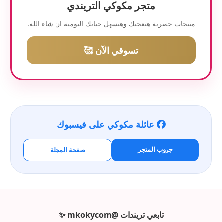
متجر مكوكي التريندي
منتجات حصرية هتعجبك وهتسهل حياتك اليومية ان شاء الله.
تسوقي الآن 🥰
عائلة مكوكي على فيسبوك
جروب المتجر
صفحة المجلة
تابعي تريندات @mkokycom ✨