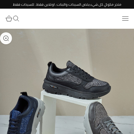
متجر مكوكي كل شيء يخص السيدات والبنات ، اونلاين فقط ، للسيدات فقط