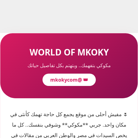
WORLD OF MKOKY
مكوكي بتفهمك.. وبتهتم بكل تفاصيل حياتك
@mkokycom
👑
🌷 مفيش أحلى من موقع يجمع كل حاجة تهمك كأنثى في
مكان واحد. جربي **مكوكي** وشوفي بنفسك.. كل ما
يخص السيدات في مصر والوطن العربي من مقالات في