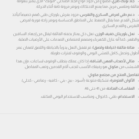
جلد نوبك طري:
 مصنوع من أجود أنواع الجلد الصناعي "النوبك" الذي يتميز بنعومة 
فائقة وملمس مريح، مما يمنع الاحتكاك ويوفر مرونة تامة أثناء الحركة.
دعم طبي لمرضى السكري والنقرس:
 مزود بفرش بلورتان طبي صُمم خصيصاً ليأخذ 
شكل القدم، مما يقلل الضغط على المناطق الحساسة ويوفر راحة فورية لمرضى 
النقرس والقدم السكري.
نعل بلوريتان خفيف الوزن:
 نعل ذكي يمتاز بخفته الفائقة ليقلل من إجهاد الساقين 
والظهر، كما أنه عازل للكهرباء ومصمم لامتصاص الصدمات على الأرضيات الصلبة.
متانة فائقة (خياطة ولصق):
 تم تقفيل النعل يدوياً بالخياطة واللصق لضمان عمر 
أطول وتحمل كامل للمشي اليومي والوقوف لفترات طويلة.
مثالي لأصحاب المهن الشاقة:
 إذا كان عملك يتطلب الوقوف لساعات، فإن هذا 
الشبشب من 
مكوكي
 هو رفيقك الأنسب لتجنب آلام القدمين وتعب المفاصل.
تفاصيل المنتج من مجتمع مكوكي:
الألوان المتوفرة:
 تشكيلة متنوعة (أسود - بيج - بني - كافيه - رصاصي - كحلي).
المقاسات المتاحة:
 من 41 حتى 46.
الاستخدام:
 طبي، كاجوال، ومناسب للاستخدام اليومي المكثف.