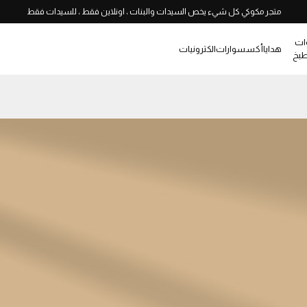
متجر مكوكي كل شيء يخص السيدات والبنات ، اونلاين فقط ، للسيدات فقط
ات
هدايا
أكسسوارات
الكترونيات
طبخ