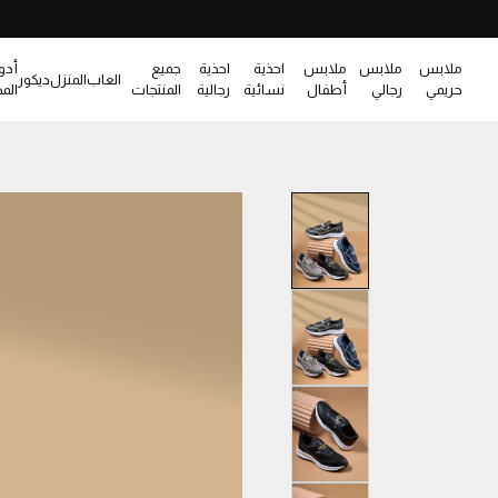
ملابس
ملابس
ملابس
احذية
احذية
جميع
أدو
العاب
المنزل
ديكور
حريمي
رجالي
أطفال
نسائية
رجالية
المنتجات
الم