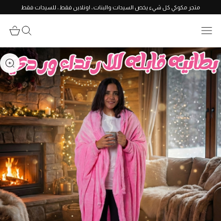
متجر مكوكي كل شيء يخص السيدات والبنات ، اونلاين فقط ، للسيدات فقط