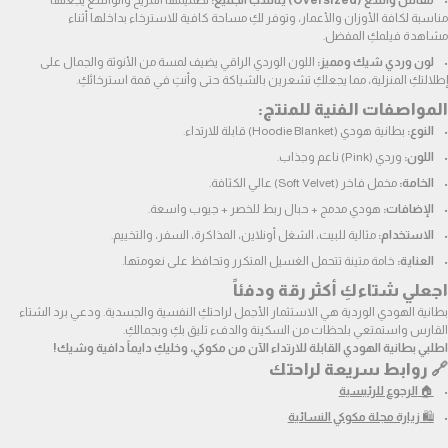
مقاس واسع (Oversized) يناسب الجميع:
 تصميمها المريح والواسع يجعلها 
مناسبة لكافة الأوزان والأعمار، وتوفر لكِ مساحة كافية للاسترخاء بداخلها أثناء 
مشاهدة فيلمكِ المفضل.
لون وردي شيك ومميز:
 اللون الوردي الراقي يضيف لمسة من الأنوثة والجمال على 
إطلالتكِ المنزلية، مما يجعلكِ تشعرين بالشياكة حتى وأنتِ في قمة استرخائكِ.
المواصفات الفنية للمنتج:
النوع:
 بطانية هودي (Hoodie Blanket) قابلة للارتداء.
اللون:
 وردي (Pink) ناعم وجذاب.
الخامة:
 مخمل فاخر (Soft Velvet) عالي الكثافة.
الإضافات:
 هودي مدمج + حبال ربط للخصر + جيوب واسعة.
الاستخدام:
 مثالية للبيت، الشغل أونلاين، المذاكرة، السفر، والتخييم.
العناية:
 خامة متينة تتحمل الغسيل المتكرر وتحافظ على نعومتها.
اجعلي شتاءكِ أكثر رقة ودفئاً
بطانية الهودي الوردية هي الاستثمار الأجمل لراحتكِ النفسية والجسدية. ودعي برد الشتاء 
القارس واستمتعي بلحظات من السكينة والدفء تليق بكِ وبجمالكِ.
اطلبي بطانية الهودي القابلة للارتداء الآن من مكوكي، وخليكِ دايماً دافية وشيك!
🔗 
روابط سريعة لراحتك
🏠 
الرجوع للرئيسية
🛍️ 
زيارة مجلة مكوكي النسائية