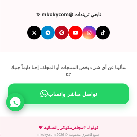
تابعي تريندات @mkokycom ✨
سألينا عن أي شيء يخص المنتجات أو المجلة.. إحنا دايماً جنبك
👉
تواصل مباشر واتساب
فولو لـ #مجلة_مكوكي_النسائية 💖
جميع الحقوق محفوظة © mkoky.com 2026