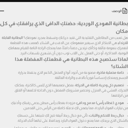
الوصف
مكان
هل تعبتِ من البطاطين التقليدية التي تقيد حركتكِ وتسقط بمجرد نهوضكِ؟ 
البطانية القابلة 
للارتداء
 هي الابتكار الذي سيغير مفهومكِ عن الدفء في الشتاء. صُممت هذه القطعة 
لتغمركِ بنعومة فائقة وكأنكِ ترتدين حضناً دافئاً، مما يمنحكِ الراحة التامة للقيام بمهامكِ 
اليومية، المذاكرة، أو حتى العمل على اللاب توب دون أن تشعري بلسعات البرد.
لماذا ستصبح هذه البطانية هي قطعتكِ المفضلة هذا 
الشتاء؟
خامة مخملية فاخرة:
 مصنوعة من أجود أنواع المخمل الناعم الذي يحتفظ بحرارة 
الجسم ويمنحكِ إحساساً فورياً بالدفء والراحة الفائقة.
تصميم ذكي وحرية كاملة في الحركة:
 بفضل تصميمها الذي يُلبس كالكنزة، يمكنكِ 
التحرك، المشي في المنزل، وتحضير مشروبكِ المفضل دون الحاجة لخلعها أو القلق 
من انزلاقها.
هودي (غطاء رأس) مدمج ودافئ:
 مزودة بغطاء رأس مبطن يحمي رقبتكِ وأذنيكِ 
من تيارات الهواء الباردة، مما يضمن لكِ تدفئة كاملة من الرأس حتى القدمين.
حبال ربط للتحكم والثبات:
 تأتي مع حبال ربط أنيقة تتيح لكِ تثبيتها على جسمكِ 
بالشكل الذي يريحكِ، مما يمنع دخول الهواء البارد ويحافظ على ثباتها أثناء الحركة.