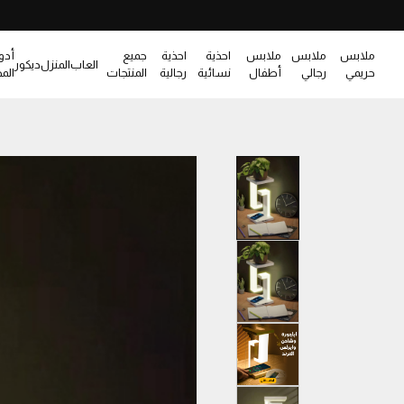
ملابس
ملابس
ملابس
احذية
احذية
جميع
أدو
العاب
المنزل
ديكور
حريمي
رجالي
أطفال
نسائية
رجالية
المنتجات
الم