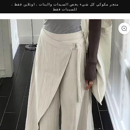
متجر مكوكي كل شيء يخص السيدات والبنات ، اونلاين فقط ،
للسيدات فقط