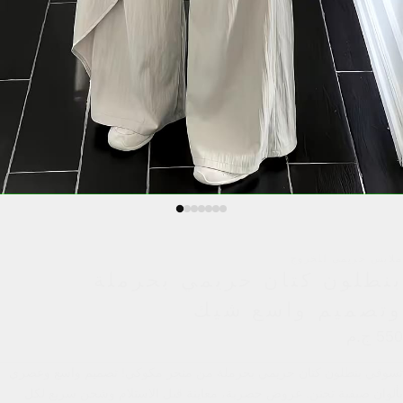
ملابس حريمي للخروج
بنطلون كتان حريمي بحرملة
وتصميم واسع شيك
550 ج.م
تسوقي بنطلون كتان حريمي بحرملة من متجر مكوكي! تصميم واسع وعصري
بألوان صيفية تجنن. عروض حصرية، معاينة قبل الاستلام وشحن سريع لكل