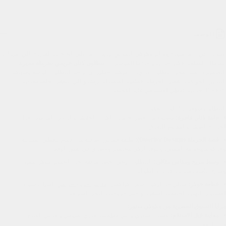
الوصف
عشان إنتي دايماً منورة وعالم مكوكي النسائي بيدور دايماً على الحاجات الفريدة اللي تميزك، 
بنقدملك القطعة الأكثر جاذبية واختلافاً للموسم ده: 
بنطلون كتان حريمي بحرملة مميزة
. 
التصميم ده مش مجرد بنطلون عادي، ده ميكس خطير بين راحة البنطلون الواسع وشياكة 
التنانير (الجونلات) بفضل الحرملة الأمامية المنسدلة برقة، واللي بتتقفل بحلقة معدنية 
(Buckle) جانبية بتعطي لمسة في غاية الفخامة.
البنطلون متوفر بـ 4 الوان تحفة
خامة كتان فاخرة:
 مصنوع من أفضل خامات الكتان الخفيف والناعم، المناسب جداً 
لحرارة الصيف والمقاوم للتعرق.
قصة الحرملة (Overlay Design):
 طبقة قماش إضافية من الأمام بتعطي انسيابية 
وحركة مبهجة مع المشي، وبتوفر ليكي محتشم وعصري في نفس الوقت.
وسط مريح ومقاس مثالي:
 البنطلون بيجي بخصر مرتفع يحدد الجسم بشكل مميز 
ومريح يناسب فترات الارتداء الطويلة.
قطعة جوكر:
 مثالي جداً ليكون ضمن كولكشن 
ملابس خروج حريمي
 الشيك، سواء 
لمشاوير النهار، الجامعة، السفر، أو حتى خروجات البحر السريعة.
مزايا التسوق الحصرية من مكوكي ستور:
معاينة قبل الاستلام:
 عشان تشتري وإنتي مطمنة، تقدري تشوفي وتعايني المنتج 
قبل الدفع.