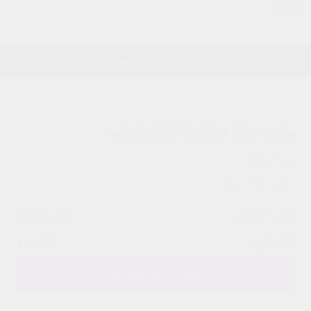
المحافظات.
اضغطي هنا للشراء
يرجى ادخال معلوماتك لإكمال الطلب
عدد القطع
1
تكلفة الشحن
شحن مجاني
الاجمالي
550
ج.م
اضغطي هنا للشراء